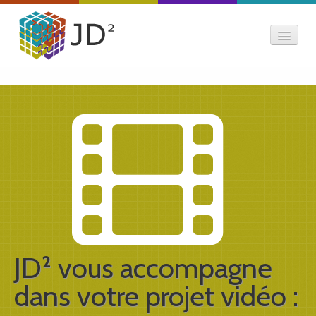
Création Web
Création Audiovisuelle
E-Expertise
E-Éditorial
JD² vous accompagne
dans votre projet vidéo :