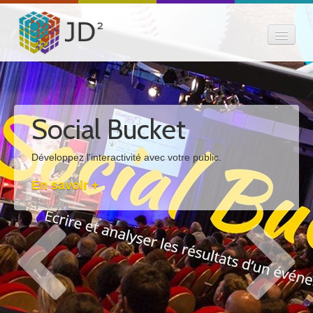
Création Web
Création Audiovisuelle
ucket
Plateau
E-Expertise
vité avec votre public.
Installation d'un plat
E-Éditorial
réussite. Plus de 50 i
Youtube pendant le 